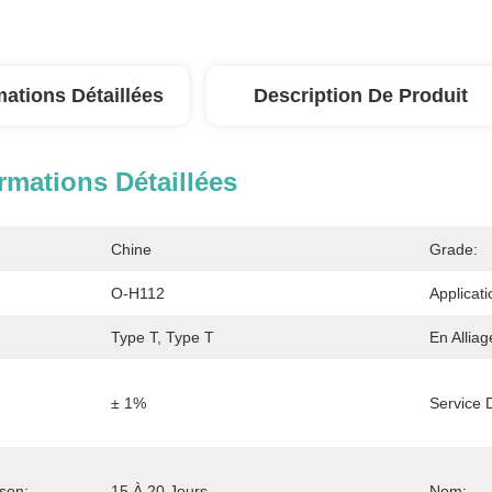
mations Détaillées
Description De Produit
rmations Détaillées
Chine
Grade:
O-H112
Applicati
Type T, Type T
En Allia
± 1%
Service 
ison:
15 À 20 Jours
Nom: