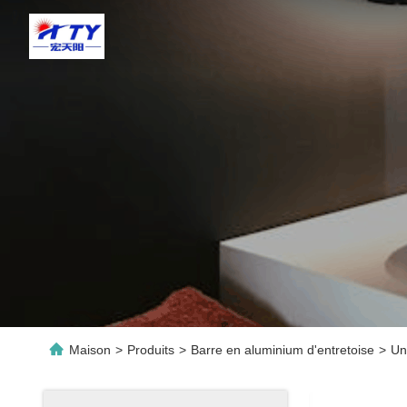
Maison
>
Produits
>
Barre en aluminium d'entretoise
>
Un