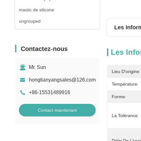
mastic de silicone
ungrouped
Les Infor
Contactez-nous
Les Info
Mr. Sun
Lieu D'origine:
hongtianyangsales@126.com
Température:
+86-15531489916
Forme:
Contact maintenant
La Tolérance:
Délai De Livra