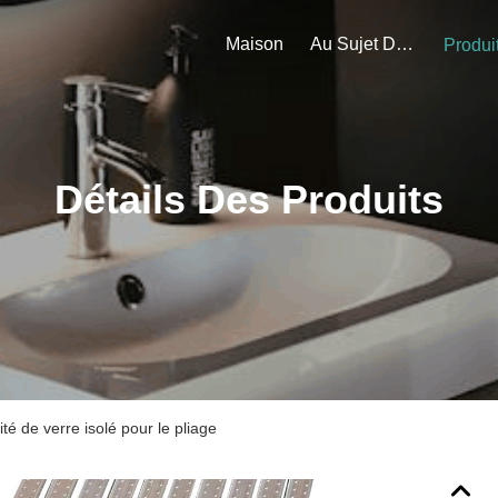
Maison
Au Sujet De Nous
Produi
Détails Des Produits
ité de verre isolé pour le pliage