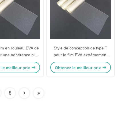
lm en rouleau EVA de
Style de conception de type T
ur une adhérence plus
pour le film EVA extrêmement
e stratification à haute
super clair dans le verre stratifié
le meilleur prix
Obtenez le meilleur prix
adhésion
de sécurité moderne
8