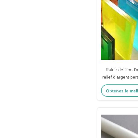
Ruloir de film d
relief d'argent pe
les sacs th
Obtenez le meil