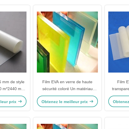
6 mm de style
Film EVA en verre de haute
Film E
50 m*2440 mm
sécurité coloré Un matériau
transpare
ratifié
polymère pour les performances
non alli
leur prix
Obtenez le meilleur prix
Obtenez 
des fenêtres en verre
protection