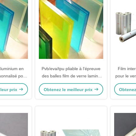
'aluminium en
Pvb/eva/tpu pliable à l'épreuve
Film inte
rsonnalisé pour
des balles film de verre laminé
pour le ver
ermiques
de sécurité trempé décoratif 0,38
leur prix
Obtenez le meilleur prix
Obtenez 
mm