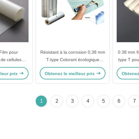
Film pour
Résistant à la corrosion 0,38 mm
0.38 mm fi
 de cellules
T-type Colorant écologique
type T po
par in Colorful
Translucide EVA Film de rouleau
forte et un
leur prix
Obtenez le meilleur prix
Obtenez 
ns
d'emballage pour sacs
1
2
3
4
5
6
7