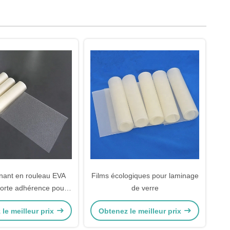
inant en rouleau EVA
Films écologiques pour laminage
 forte adhérence pour
de verre
aux polymères dans les
le meilleur prix
Obtenez le meilleur prix
bles de bureaux