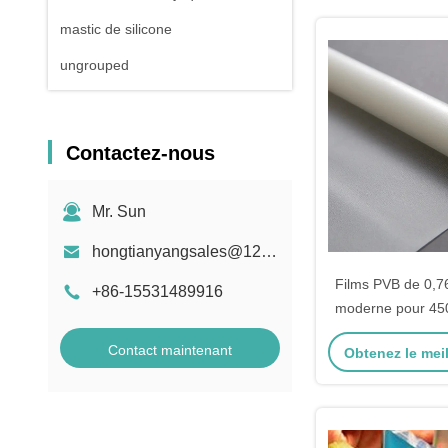
mastic de silicone
ungrouped
Contactez-nous
Mr. Sun
hongtianyangsales@126.com
Films PVB de 0,7
+86-15531489916
moderne pour 4
de verre st
Contact maintenant
Obtenez le meil