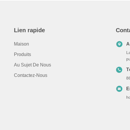
Lien rapide
Cont
Maison
A
La
Produits
pu
Au Sujet De Nous
T
Contactez-Nous
8
E
h