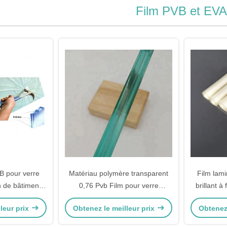
Film PVB et EVA
B pour verre
Matériau polymère transparent
Film lam
on de bâtiments
0,76 Pvb Film pour verre
brillant à
eaux
automobile
les matéri
leur prix
Obtenez le meilleur prix
Obtenez 
immeu