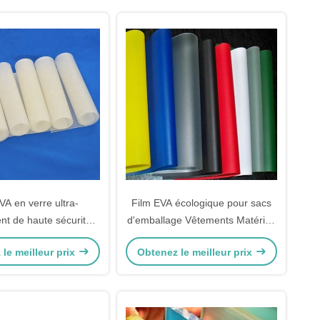
VA en verre ultra-
Film EVA écologique pour sacs
nt de haute sécurité
d'emballage Vêtements Matériau
é de 0,38 mm pour la
polymère de qualité 0,38 mm
le meilleur prix
Obtenez le meilleur prix
 des fenêtres en verre
d'épaisseur