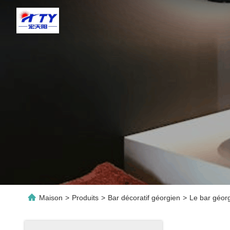
Maison
>
Produits
>
Bar décoratif géorgien
>
Le bar géorg