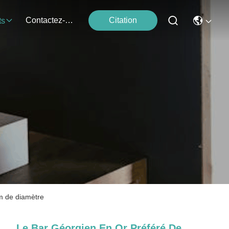
Contactez-Nous
Citation
ts
mm de diamètre
Le Bar Géorgien En Or Préféré De