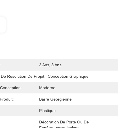
:
3 Ans, 3 Ans
 De Résolution De Projet:
Conception Graphique
 Conception:
Moderne
roduit:
Barre Géorgienne
Plastique
Décoration De Porte Ou De 
:
Fenêtre, Verre Isolant