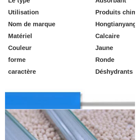
Le type
Adsorbant
Utilisation
Produits chimi
Nom de marque
Hongtianyang
Matériel
Calcaire
Couleur
Jaune
forme
Ronde
caractère
Déshydrants
affichage du produit