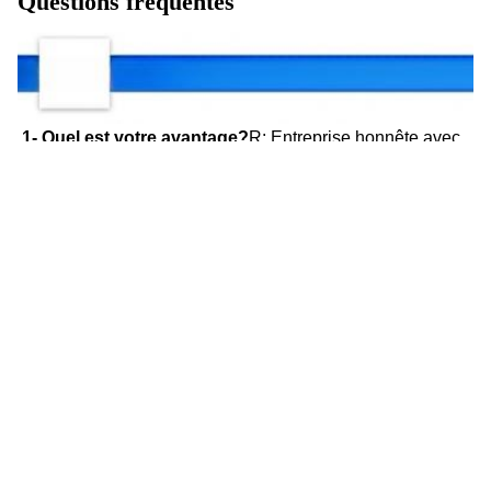
Questions fréquentes
1- Quel est votre avantage?
R: Entreprise honnête avec 
des prix compétitifs et un service professionnel sur le 
processus d'exportation.
2Comment puis-je vous 
croire?
R: Nous considérons l'honnêteté comme la vie de 
notre entreprise, nous pouvons vous dire les 
coordonnées de nos autres clients pour que vous 
puissiez vérifier notre crédit.Votre commande et votre 
argent seront bien garantis..
3Pouvez-vous donner une 
garantie sur vos produits?
R: Oui, nous offrons une 
garantie de satisfaction de 100% sur tous les articles. S'il 
vous plaît n'hésitez pas à nous faire part de vos 
commentaires immédiatement si vous n'êtes pas satisfait 
de notre qualité ou de notre service.
4Je peux vous 
rendre visite?
R: Bien sûr, bienvenue à visiter notre usine 
à tout moment.
5- Et le délai de livraison?
R: Dans les 15 
à 30 jours après confirmation de vos exigences.
6Quel 
type de paiement votre entreprise prend en charge?
R: T/T, 100% L/C à vue, Cash, Western Union sont tous 